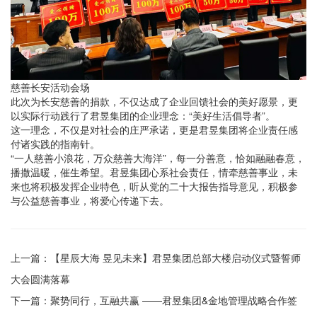
慈善长安活动会场
此次为长安慈善的捐款，不仅达成了企业回馈社会的美好愿景，更
以实际行动践行了君昱集团的企业理念：“美好生活倡导者”。
这一理念，不仅是对社会的庄严承诺，更是君昱集团将企业责任感
付诸实践的指南针。
“一人慈善小浪花，万众慈善大海洋”，每一分善意，恰如融融春意，
播撒温暖，催生希望。君昱集团心系社会责任，情牵慈善事业，未
来也将积极发挥企业特色，听从党的二十大报告指导意见，积极参
与公益慈善事业，将爱心传递下去。
上一篇：【星辰大海 昱见未来】君昱集团总部大楼启动仪式暨誓师
大会圆满落幕
下一篇：聚势同行，互融共赢 ——君昱集团&金地管理战略合作签