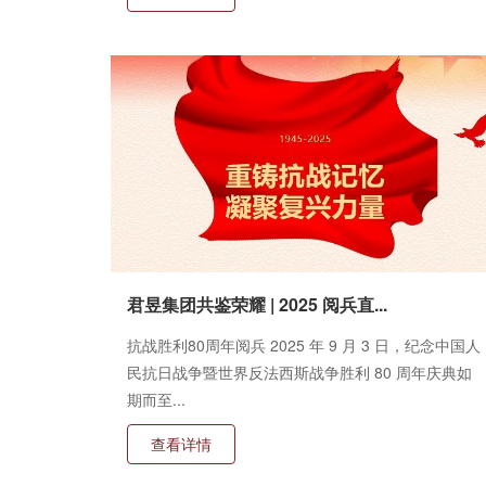
君昱集团共鉴荣耀 | 2025 阅兵直...
抗战胜利80周年阅兵 2025 年 9 月 3 日，纪念中国人
民抗日战争暨世界反法西斯战争胜利 80 周年庆典如
期而至...
查看详情