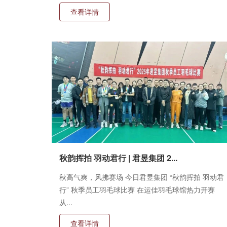
查看详情
秋韵挥拍 羽动君行 | 君昱集团 2...
秋高气爽，风拂赛场 今日君昱集团 “秋韵挥拍 羽动君
行” 秋季员工羽毛球比赛 在运佳羽毛球馆热力开赛
从...
查看详情