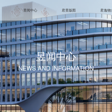
昱闻中心
君昱版图
君逸物
昱闻中心
NEWS AND INFORMATION