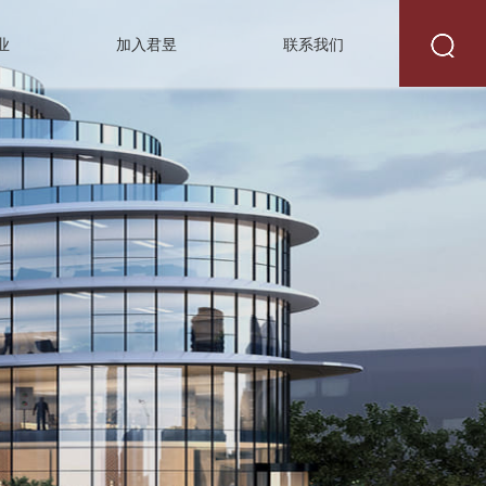
业
加入君昱
联系我们