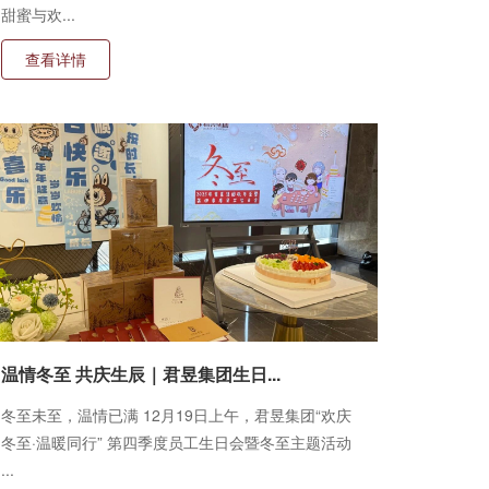
甜蜜与欢...
查看详情
温情冬至 共庆生辰｜君昱集团生日...
冬至未至，温情已满 12月19日上午，君昱集团“欢庆
冬至·温暖同行” 第四季度员工生日会暨冬至主题活动
...