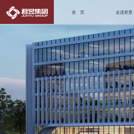
首 页
走进君昱