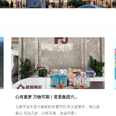
心有童梦 万物可期｜君昱集团六...
儿童节从不是小朋友的专属节日 年少是童年，初心是
童心 无论几岁，心怀天真，永远可爱✨