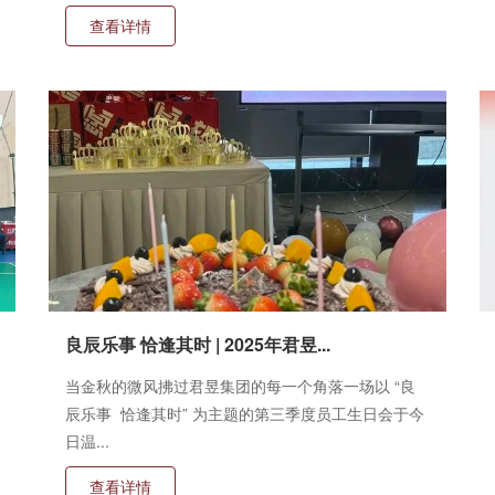
查看详情
良辰乐事 恰逢其时 | 2025年君昱...
当金秋的微风拂过君昱集团的每一个角落一场以 “良
辰乐事 恰逢其时” 为主题的第三季度员工生日会于今
日温...
查看详情